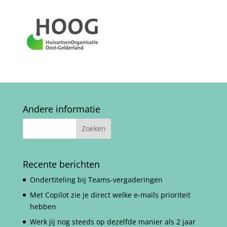
Andere informatie
Recente berichten
Ondertiteling bij Teams-vergaderingen
Met Copilot zie je direct welke e-mails prioriteit
hebben
Werk jij nog steeds op dezelfde manier als 2 jaar