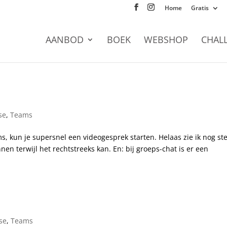
Home
Gratis
AANBOD
BOEK
WEBSHOP
CHAL
se
,
Teams
ms, kun je supersnel een videogesprek starten. Helaas zie ik nog st
en terwijl het rechtstreeks kan. En: bij groeps-chat is er een
se
,
Teams