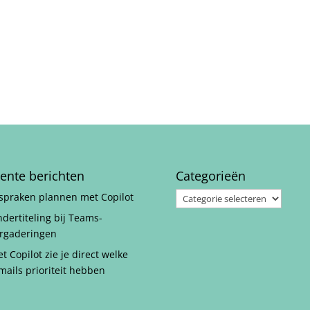
ente berichten
Categorieën
Categorieën
spraken plannen met Copilot
dertiteling bij Teams-
rgaderingen
t Copilot zie je direct welke
mails prioriteit hebben