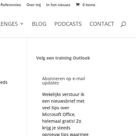
Referenties
Over mij
In het nieuws
0 items
LENGES
BLOG
PODCASTS
CONTACT
Volg een training Outlook
Abonneren op e-mail
eeds
updates
Wekelijks verstuur ik
een nieuwsbrief met
veel tips over
Microsoft Office,
helemaal gratis! Zo
krijg je steeds
opnieuw tips waarmee