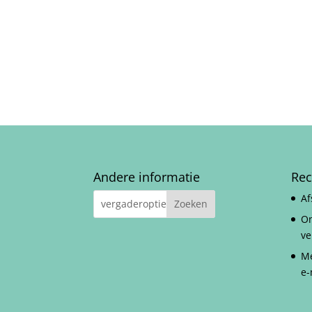
Andere informatie
Rec
Af
On
ve
Me
e-