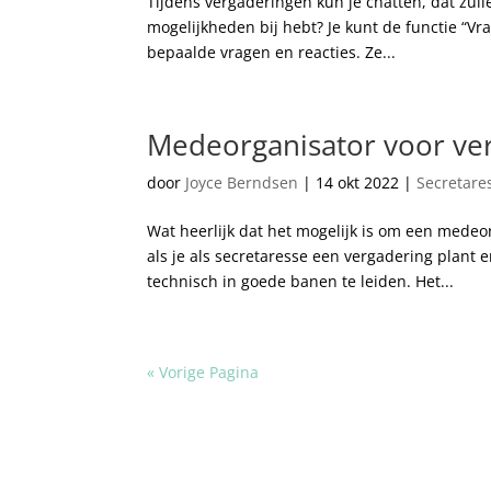
Tijdens vergaderingen kun je chatten, dat zulle
mogelijkheden bij hebt? Je kunt de functie “
bepaalde vragen en reacties. Ze...
Medeorganisator voor ve
door
Joyce Berndsen
|
14 okt 2022
|
Secretare
Wat heerlijk dat het mogelijk is om een medeo
als je als secretaresse een vergadering plant 
technisch in goede banen te leiden. Het...
« Vorige Pagina