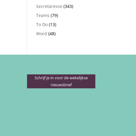
Secretaresse
(343)
Teams
(79)
To Do
(13)
Word
(48)
Schrijf je in voor de wekelijkse
nieuwsbrief