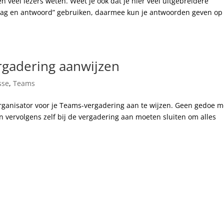
n veel lezers weten. Weet je ook dat je hier veel uitgebreidere
Vraag en antwoord” gebruiken, daarmee kun je antwoorden geven op
rgadering aanwijzen
sse
,
Teams
rganisator voor je Teams-vergadering aan te wijzen. Geen gedoe m
en vervolgens zelf bij de vergadering aan moeten sluiten om alles