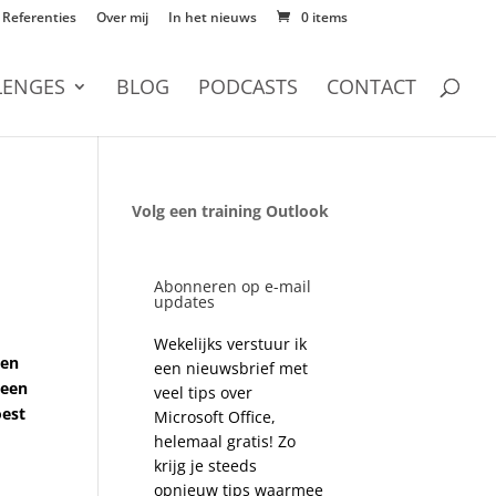
Referenties
Over mij
In het nieuws
0 items
LENGES
BLOG
PODCASTS
CONTACT
Volg een training Outlook
Abonneren op e-mail
updates
Wekelijks verstuur ik
een
een nieuwsbrief met
leen
veel tips over
oest
Microsoft Office,
helemaal gratis! Zo
krijg je steeds
e
opnieuw tips waarmee