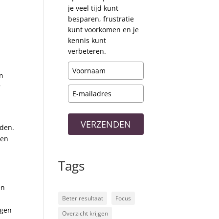
je veel tijd kunt
besparen, frustratie
kunt voorkomen en je
kennis kunt
verbeteren.
en
r
VERZENDEN
nden.
ven
Tags
en
Beter resultaat
Focus
egen
Overzicht krijgen