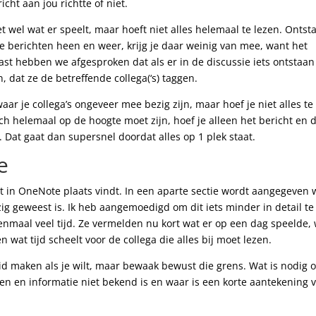
icht aan jou richtte of niet.
t wel wat er speelt, maar hoeft niet alles helemaal te lezen. Ontst
de berichten heen en weer, krijg je daar weinig van mee, want het
ast hebben we afgesproken dat als er in de discussie iets ontstaan
 dat ze de betreffende collega(‘s) taggen.
r je collega’s ongeveer mee bezig zijn, maar hoef je niet alles te
och helemaal op de hoogte moet zijn, hoef je alleen het bericht en 
. Dat gaat dan supersnel doordat alles op 1 plek staat.
e
 in OneNote plaats vindt. In een aparte sectie wordt aangegeven 
g geweest is. Ik heb aangemoedigd om dit iets minder in detail te
nmaal veel tijd. Ze vermelden nu kort wat er op een dag speelde,
 wat tijd scheelt voor de collega die alles bij moet lezen.
reid maken als je wilt, maar bewaak bewust die grens. Wat is nodig 
ken en informatie niet bekend is en waar is een korte aantekening 