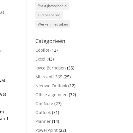
Praktijkvoorbeeld
aat
Tijd besparen
Werken met taken
Categorieën
Copilot
(13)
de
Excel
(43)
Joyce Berndsen
(35)
Microsoft 365
(25)
wat
Nieuwe Outlook
(12)
 wat
Office algemeen
(32)
OneNote
(27)
om
Outlook
(71)
van 1
Planner
(14)
PowerPoint
(22)