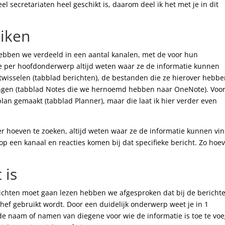
el secretariaten heel geschikt is, daarom deel ik het met je in dit
iken
ebben we verdeeld in een aantal kanalen, met de voor hun
t ze per hoofdonderwerp altijd weten waar ze de informatie kunnen
itwisselen (tabblad berichten), de bestanden die ze hierover hebb
ngen (tabblad Notes die we hernoemd hebben naar OneNote). Voo
n gemaakt (tabblad Planner), maar die laat ik hier verder even
der hoeven te zoeken, altijd weten waar ze de informatie kunnen vi
p een kanaal en reacties komen bij dat specifieke bericht. Zo hoe
 is
ichten moet gaan lezen hebben we afgesproken dat bij de bericht
hef gebruikt wordt. Door een duidelijk onderwerp weet je in 1
de naam of namen van diegene voor wie de informatie is toe te vo