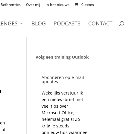
Referenties
Over mij
In het nieuws
0 items
LENGES
BLOG
PODCASTS
CONTACT
Volg een training Outlook
Abonneren op e-mail
updates
s
Wekelijks verstuur ik
.
een nieuwsbrief met
veel tips over
Microsoft Office,
helemaal gratis! Zo
een
krijg je steeds
 uit
opnieuw tips waarmee