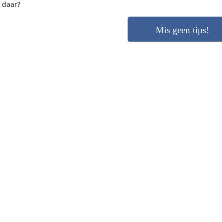
je daar?
Mis geen tips!