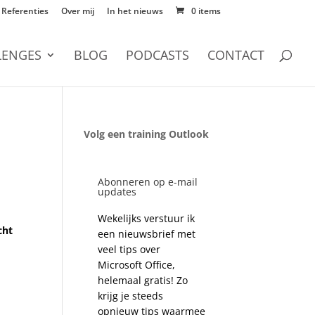
Referenties
Over mij
In het nieuws
0 items
LENGES
BLOG
PODCASTS
CONTACT
Volg een training Outlook
Abonneren op e-mail
updates
Wekelijks verstuur ik
cht
een nieuwsbrief met
veel tips over
Microsoft Office,
helemaal gratis! Zo
krijg je steeds
opnieuw tips waarmee