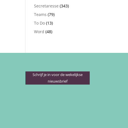
Secretaresse
(343)
Teams
(79)
To Do
(13)
Word
(48)
Schrijf je in voor de wekelijkse
nieuwsbrief