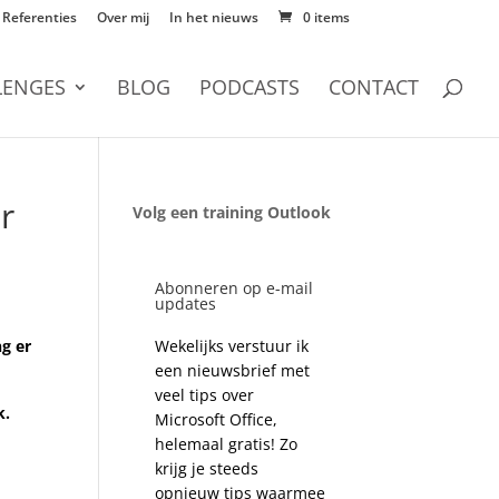
Referenties
Over mij
In het nieuws
0 items
LENGES
BLOG
PODCASTS
CONTACT
r
Volg een training Outlook
Abonneren op e-mail
updates
g er
Wekelijks verstuur ik
een nieuwsbrief met
veel tips over
k.
Microsoft Office,
helemaal gratis! Zo
krijg je steeds
opnieuw tips waarmee