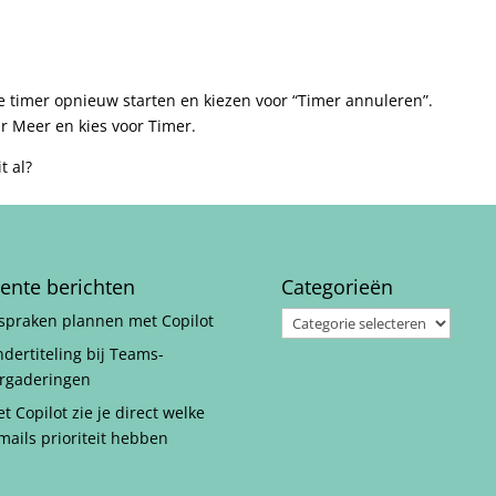
 de timer opnieuw starten en kiezen voor “Timer annuleren”.
ar Meer en kies voor Timer.
t al?
ente berichten
Categorieën
Categorieën
spraken plannen met Copilot
dertiteling bij Teams-
rgaderingen
t Copilot zie je direct welke
mails prioriteit hebben